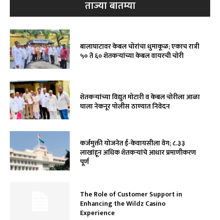
ताज्या बातम्या
बालाघाटावर केबल चोरांचा धुमाकूळ; एकाच रात्री
५० ते ६० शेतकऱ्यांच्या केबल वायरची चोरी
शेतकऱ्यांच्या विद्युत मोटारी व केबल चोरीला आळा
घाला नेकनूर पोलीस ठाण्यात निवेदन
कर्जमुक्ती योजनेत ई-केवायसीला वेग; ८.३३
लाखांहून अधिक शेतकऱ्यांचे आधार प्रमाणीकरण
पूर्ण
The Role of Customer Support in
Enhancing the Wildz Casino
Experience