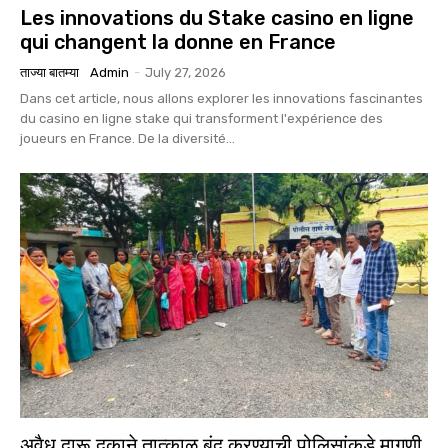
Les innovations du Stake casino en ligne
qui changent la donne en France
ताज्या बातम्या
Admin
-
July 27, 2026
Dans cet article, nous allons explorer les innovations fascinantes
du casino en ligne stake qui transforment l'expérience des
joueurs en France. De la diversité...
अवैध दारू दुकाने तात्काळ बंद करण्याची पोलिसांकडे मागणी