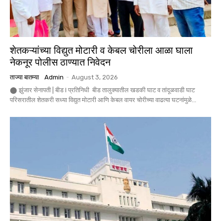
शेतकऱ्यांच्या विद्युत मोटारी व केबल चोरीला आळा घाला
नेकनूर पोलीस ठाण्यात निवेदन
ताज्या बातम्या
Admin
-
August 3, 2026
⬤ झुंजार सेनापती | बीड l प्रतिनिधी बीड तालुक्यातील खडकी घाट व तांदूळवाडी घाट
परिसरातील शेतकरी सध्या विद्युत मोटारी आणि केबल वायर चोरीच्या वाढत्या घटनांमुळे...