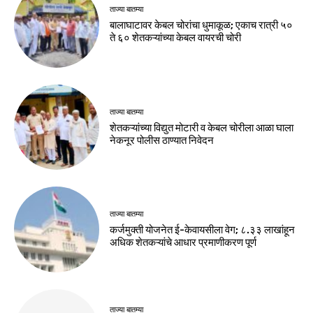
ताज्या बातम्या
बालाघाटावर केबल चोरांचा धुमाकूळ; एकाच रात्री ५०
ते ६० शेतकऱ्यांच्या केबल वायरची चोरी
ताज्या बातम्या
शेतकऱ्यांच्या विद्युत मोटारी व केबल चोरीला आळा घाला
नेकनूर पोलीस ठाण्यात निवेदन
ताज्या बातम्या
कर्जमुक्ती योजनेत ई-केवायसीला वेग; ८.३३ लाखांहून
अधिक शेतकऱ्यांचे आधार प्रमाणीकरण पूर्ण
ताज्या बातम्या