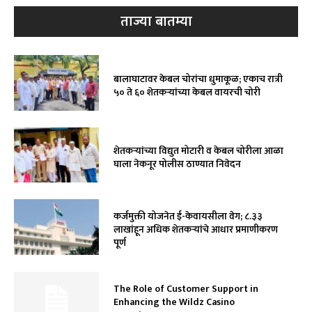
ताज्या बातम्या
बालाघाटावर केबल चोरांचा धुमाकूळ; एकाच रात्री
५० ते ६० शेतकऱ्यांच्या केबल वायरची चोरी
शेतकऱ्यांच्या विद्युत मोटारी व केबल चोरीला आळा
घाला नेकनूर पोलीस ठाण्यात निवेदन
कर्जमुक्ती योजनेत ई-केवायसीला वेग; ८.३३
लाखांहून अधिक शेतकऱ्यांचे आधार प्रमाणीकरण
पूर्ण
The Role of Customer Support in
Enhancing the Wildz Casino