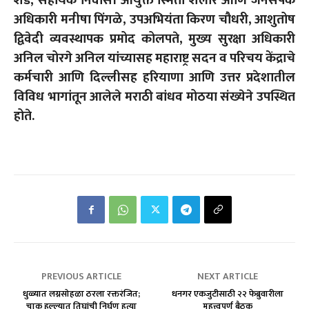
शेंडे
,
सहायक निवासी आयुक्त स्मिता शेलार आणि जनसंपर्क
अधिकारी मनीषा पिंगळे
,
उपअभियंता किरण चौधरी
,
आशुतोष
द्विवेदी व्यवस्थापक प्रमोद कोलपते
,
मुख्य सुरक्षा अधिकारी
अनिल चोरगे अनिल यांच्यासह महाराष्ट्र सदन व परिचय केंद्राचे
कर्मचारी आणि दिल्लीसह हरियाणा आणि उत्तर प्रदेशातील
विविध भागांतून आलेले मराठी बांधव मोठया संख्येने उपस्थित
होते.
PREVIOUS ARTICLE
NEXT ARTICLE
धुळ्यात लग्नसोहळा ठरला रक्तरंजित;
धनगर एकजुटीसाठी २२ फेब्रुवारीला
चाकू हल्ल्यात तिघांची निर्घृण हत्या
महत्त्वपूर्ण बैठक