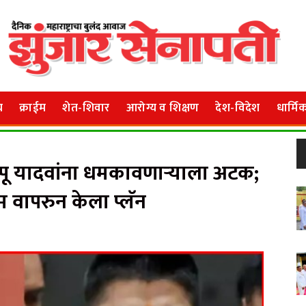
य
क्राईम
शेत-शिवार
आरोग्य व शिक्षण
देश-विदेश
धार्मि
 पप्पू यादवांना धमकावणाऱ्याला अटक;
म वापरुन केला प्लॅन