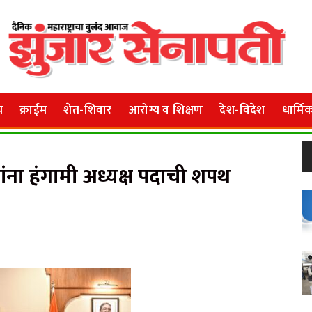
य
क्राईम
शेत-शिवार
आरोग्य व शिक्षण
देश-विदेश
धार्मि
ा हंगामी अध्यक्ष पदाची शपथ