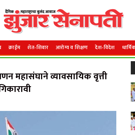
य
क्राईम
शेत-शिवार
आरोग्य व शिक्षण
देश-विदेश
धार्मि
णन महासंघाने व्यावसायिक वृत्ती
गिकारावी