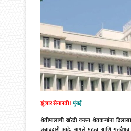
झुंजार सेनापती l
मुंबई
शेतीमालाची खरेदी करून शेतकऱ्यांना दिलासा द
जबाबदारी आहे. आपले महत्व आणि गतवैभव टि