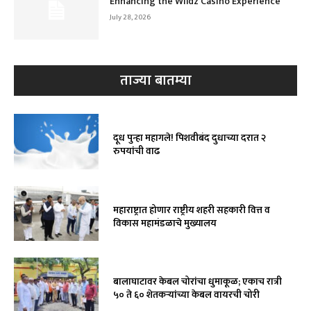
Enhancing the Wildz Casino Experience
July 28, 2026
ताज्या बातम्या
दूध पुन्हा महागले! पिशवीबंद दुधाच्या दरात २
रुपयांची वाढ
महाराष्ट्रात होणार राष्ट्रीय शहरी सहकारी वित्त व
विकास महामंडळाचे मुख्यालय
बालाघाटावर केबल चोरांचा धुमाकूळ; एकाच रात्री
५० ते ६० शेतकऱ्यांच्या केबल वायरची चोरी