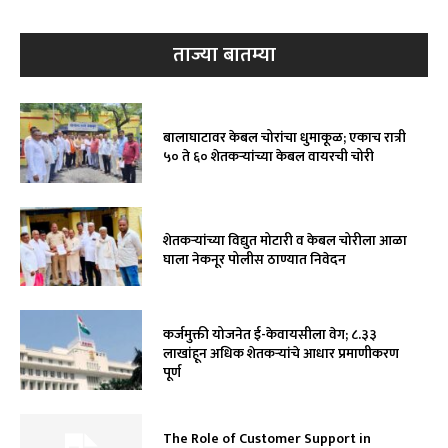
ताज्या बातम्या
बालाघाटावर केबल चोरांचा धुमाकूळ; एकाच रात्री
५० ते ६० शेतकऱ्यांच्या केबल वायरची चोरी
शेतकऱ्यांच्या विद्युत मोटारी व केबल चोरीला आळा
घाला नेकनूर पोलीस ठाण्यात निवेदन
कर्जमुक्ती योजनेत ई-केवायसीला वेग; ८.३३
लाखांहून अधिक शेतकऱ्यांचे आधार प्रमाणीकरण
पूर्ण
The Role of Customer Support in