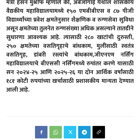
मंत्री हसन मुश्रीफ म्हणाले की, अंबेजोगाई येथील शासकीय
वैद्यकीय महाविद्यालयामध्ये १५० एमबीबीएस व ८७ पीजी
विद्यार्थ्यांच्या प्रवेश क्षमतेनुसार शैक्षणिक व रुग्णसेवा सुविधा
असून क्षमतेच्या तुलनेत रुग्णसंख्या अधिक असल्याने तातडीने
सुधारणा आवश्यक आहे. त्यासाठी २८० खाटांची दुरुस्ती,
२५० क्षमतेच्या वसतिगृहाचे बांधकाम, मुलींसाठी स्वतंत्र
वसतिगृह, डांबरी रस्त्यांचे बांधकाम,जीएनएम नर्सिंग
महाविद्यालयाचे बीएससी नर्सिंगमध्ये रुपांतर करणे यासाठी
सन २०२४-२५ आणि २०२५-२६ या दोन आर्थिक वर्षांसाठी
१८१ कोटी रुपयांच्या खर्चासाठी प्रशासकीय मान्यता देण्यात
आली आहे.