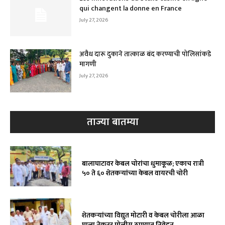
qui changent la donne en France
July 27, 2026
अवैध दारू दुकाने तात्काळ बंद करण्याची पोलिसांकडे
मागणी
July 27, 2026
ताज्या बातम्या
बालाघाटावर केबल चोरांचा धुमाकूळ; एकाच रात्री
५० ते ६० शेतकऱ्यांच्या केबल वायरची चोरी
शेतकऱ्यांच्या विद्युत मोटारी व केबल चोरीला आळा
घाला नेकनूर पोलीस ठाण्यात निवेदन