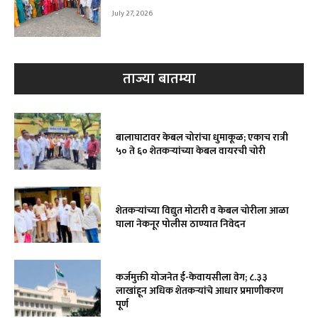
July 27, 2026
ताज्या बातम्या
बालाघाटावर केबल चोरांचा धुमाकूळ; एकाच रात्री
५० ते ६० शेतकऱ्यांच्या केबल वायरची चोरी
शेतकऱ्यांच्या विद्युत मोटारी व केबल चोरीला आळा
घाला नेकनूर पोलीस ठाण्यात निवेदन
कर्जमुक्ती योजनेत ई-केवायसीला वेग; ८.३३
लाखांहून अधिक शेतकऱ्यांचे आधार प्रमाणीकरण
पूर्ण