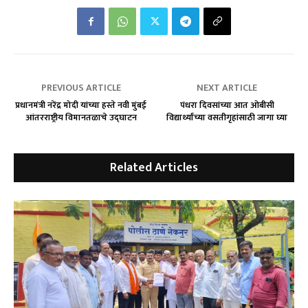
PREVIOUS ARTICLE
NEXT ARTICLE
प्रधानमंत्री नरेंद्र मोदी यांच्या हस्ते नवी मुंबई
पंधरा दिवसांच्या आत ओबीसी
आंतरराष्ट्रीय विमानतळाचे उद्घाटन
विद्यार्थ्यांच्या वसतीगृहांसाठी जागा घ्या
Related Articles