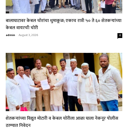
बालाघाटावर केबल चोरांचा धुमाकूळ; एकाच रात्री ५० ते ६० शेतकऱ्यांच्या
केबल वायरची चोरी
admin
-
August 3, 2026
0
शेतकऱ्यांच्या विद्युत मोटारी व केबल चोरीला आळा घाला नेकनूर पोलीस
ठाण्यात निवेदन