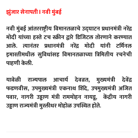
झुंजार सेनापती l नवी मुंबई
नवी मुंबई आंतरराष्ट्रीय विमानतळाचे उद्घाटन प्रधानमंत्री नरेंद्र
मोदी यांच्या हस्ते टच स्क्रीन द्वारे डिजिटल तोरणाने करण्यात
आले. त्यानंतर प्रधानमंत्री नरेंद्र मोदी यांनी टर्मिनल
इमारतीमधील सुविधांसह विमानतळाच्या त्रिमितीय रचनेची
पाहणी केली.
यावेळी राज्यपाल आचार्य देवव्रत
,
मुख्यमंत्री देवेंद्र
फडणवीस
,
उपमुख्यमंत्री एकनाथ शिंदे
,
उपमुख्यमंत्री अजित
पवार
,
नागरी उड्डाण मंत्री राममोहन नायडू
,
केंद्रीय नागरी
उड्डाण राज्यमंत्री मुरलीधर मोहोळ उपस्थित होते.