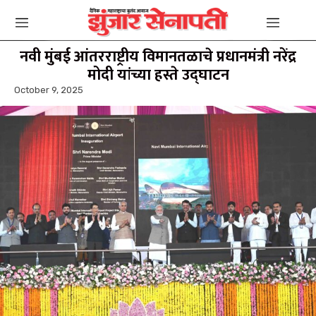
नवी मुंबई आंतरराष्ट्रीय विमानतळाचे प्रधानमंत्री नरेंद्र
मोदी यांच्या हस्ते उद्घाटन
October 9, 2025