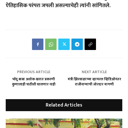
ऐतिहासिक परंपरा जपली असल्याचेही त्यांनी सांगितले.
PREVIOUS ARTICLE
NEXT ARTICLE
भोंदू बाबा अशोक खरात प्रकरणी
मंत्री झिरवाळाच्या व्हायरल व्हिडिओनंतर
कुणालाही पाठीशी घालणार नाही
राजीनाम्याची जोरदार मागणी
Related Articles