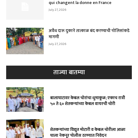
qui changent la donne en France
July 27, 2026
अवैध दारू दुकाने तात्काळ बंद करण्याची पोलिसांकडे
मागणी
July 27, 2026
ताज्या बातम्या
बालाघाटावर केबल चोरांचा धुमाकूळ; एकाच रात्री
५० ते ६० शेतकऱ्यांच्या केबल वायरची चोरी
शेतकऱ्यांच्या विद्युत मोटारी व केबल चोरीला आळा
घाला नेकनूर पोलीस ठाण्यात निवेदन