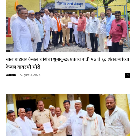
बालाघाटावर केबल चोरांचा धुमाकूळ; एकाच रात्री ५० ते ६० शेतकऱ्यांच्या
केबल वायरची चोरी
admin
-
August 3, 2026
0