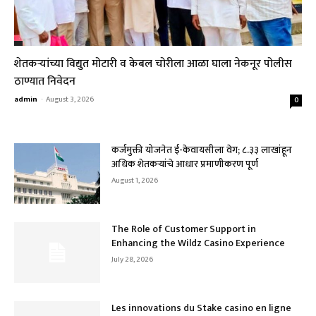
शेतकऱ्यांच्या विद्युत मोटारी व केबल चोरीला आळा घाला नेकनूर पोलीस
ठाण्यात निवेदन
admin
-
August 3, 2026
0
कर्जमुक्ती योजनेत ई-केवायसीला वेग; ८.३३ लाखांहून
अधिक शेतकऱ्यांचे आधार प्रमाणीकरण पूर्ण
August 1, 2026
The Role of Customer Support in
Enhancing the Wildz Casino Experience
July 28, 2026
Les innovations du Stake casino en ligne