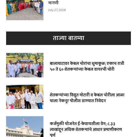
मागणी
July 27, 2026
ताज्या बातम्या
बालाघाटावर केबल चोरांचा धुमाकूळ; एकाच रात्री
५० ते ६० शेतकऱ्यांच्या केबल वायरची चोरी
शेतकऱ्यांच्या विद्युत मोटारी व केबल चोरीला आळा
घाला नेकनूर पोलीस ठाण्यात निवेदन
कर्जमुक्ती योजनेत ई-केवायसीला वेग; ८.३३
लाखांहून अधिक शेतकऱ्यांचे आधार प्रमाणीकरण
पूर्ण