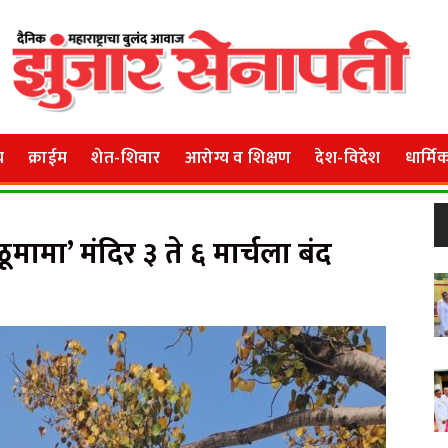
य
क्राईम
शेत-शिवार
आरोग्य व शिक्षण
देश-विदेश
धार्मि
मामा’ मंदिर ३ ते ६ मार्चला बंद