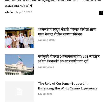
बालाघाटावर केबल चोरांचा धुमाकूळ; एकाच रात्री ५० ते ६० शेतकऱ्यांच्या
केबल वायरची चोरी
admin
-
August 3, 2026
0
शेतकऱ्यांच्या विद्युत मोटारी व केबल चोरीला आळा
घाला नेकनूर पोलीस ठाण्यात निवेदन
August 3, 2026
कर्जमुक्ती योजनेत ई-केवायसीला वेग; ८.३३ लाखांहून
अधिक शेतकऱ्यांचे आधार प्रमाणीकरण पूर्ण
August 1, 2026
The Role of Customer Support in
Enhancing the Wildz Casino Experience
July 28, 2026