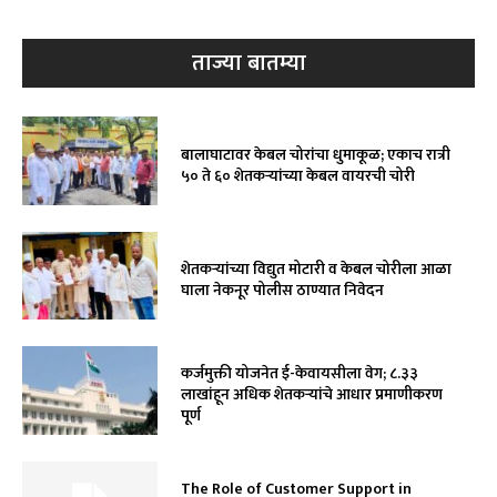
ताज्या बातम्या
बालाघाटावर केबल चोरांचा धुमाकूळ; एकाच रात्री
५० ते ६० शेतकऱ्यांच्या केबल वायरची चोरी
शेतकऱ्यांच्या विद्युत मोटारी व केबल चोरीला आळा
घाला नेकनूर पोलीस ठाण्यात निवेदन
कर्जमुक्ती योजनेत ई-केवायसीला वेग; ८.३३
लाखांहून अधिक शेतकऱ्यांचे आधार प्रमाणीकरण
पूर्ण
The Role of Customer Support in