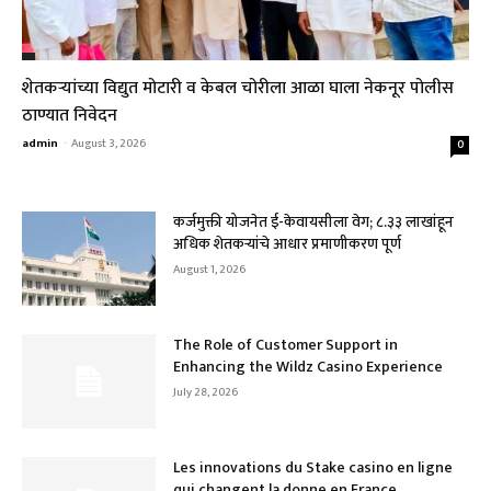
शेतकऱ्यांच्या विद्युत मोटारी व केबल चोरीला आळा घाला नेकनूर पोलीस
ठाण्यात निवेदन
admin
-
August 3, 2026
0
कर्जमुक्ती योजनेत ई-केवायसीला वेग; ८.३३ लाखांहून
अधिक शेतकऱ्यांचे आधार प्रमाणीकरण पूर्ण
August 1, 2026
The Role of Customer Support in
Enhancing the Wildz Casino Experience
July 28, 2026
Les innovations du Stake casino en ligne
qui changent la donne en France