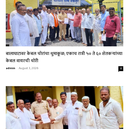
बालाघाटावर केबल चोरांचा धुमाकूळ; एकाच रात्री ५० ते ६० शेतकऱ्यांच्या
केबल वायरची चोरी
admin
-
August 3, 2026
0