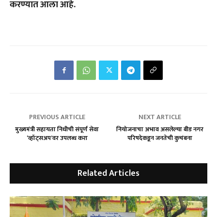
करण्यात आला आहे.
PREVIOUS ARTICLE
NEXT ARTICLE
मुख्यमंत्री सहायता निधीची संपूर्ण सेवा
नियोजनाचा अभाव असलेल्या बीड नगर
‘व्हॉट्सअप’वर उपलब्ध करा
परिषदेकडून जनतेची कुचंबना
Related Articles