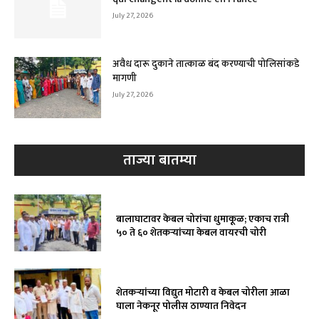
July 27, 2026
अवैध दारू दुकाने तात्काळ बंद करण्याची पोलिसांकडे
मागणी
July 27, 2026
ताज्या बातम्या
बालाघाटावर केबल चोरांचा धुमाकूळ; एकाच रात्री
५० ते ६० शेतकऱ्यांच्या केबल वायरची चोरी
शेतकऱ्यांच्या विद्युत मोटारी व केबल चोरीला आळा
घाला नेकनूर पोलीस ठाण्यात निवेदन