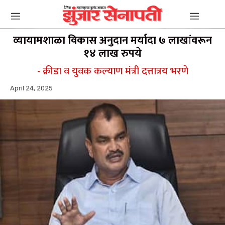
व्यायामशाळा विकास अनुदान मर्यादा ७ लाखांवरून
१४ लाख रुपये
- क्रीडा व युवक कल्याण मंत्री दत्तात्रय भरणे
April 24, 2025