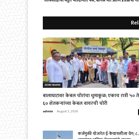
लोकशाहीची थट्टा! मतदानात पैसे, बोगस मतं आणि EVMचा ग
Rel
ताज्या बातम्या
बालाघाटावर केबल चोरांचा धुमाकूळ; एकाच रात्री ५० ते
६० शेतकऱ्यांच्या केबल वायरची चोरी
admin
-
August 3, 2026
कर्जमुक्ती योजनेत ई-केवायसीला वेग; ८