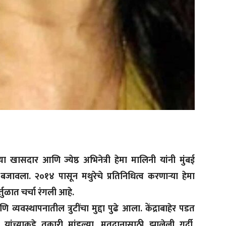
ा खासदार आणि ज्येष्ठ अभिनेत्री हेमा मालिनी यांनी मुंबई
वला. २०१४ पासून मथुरेचे प्रतिनिधित्व करणाऱ्या हेमा
तुळात चर्चा रंगली आहे.
व्यवस्थापनातील त्रुटींचा मुद्दा पुढे आला. केंद्राबाहेर पडत
ांच्याकडे तक्रारी मांडल्या. मतदानासाठी झालेली गर्दी,