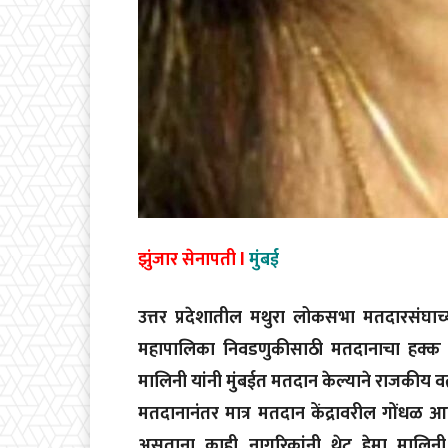
झुंजार सेनापती l
मुंबई
उत्तर प्रदेशातील मथुरा लोकसभा मतदारसंघाच्य
महापालिका निवडणुकीसाठी मतदानाचा हक्क बजा
मालिनी यांनी मुंबईत मतदान केल्याने राजकीय वर्
मतदानानंतर मात्र मतदान केंद्रावरील गोंधळ आणि 
असताना काही नागरिकांनी थेट हेमा मालिनी य