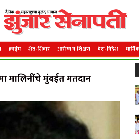
य
क्राईम
शेत-शिवार
आरोग्य व शिक्षण
देश-विदेश
धार्मि
ेमा मालिनींचे मुंबईत मतदान