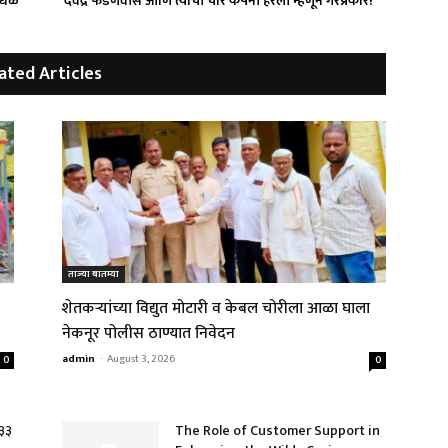
ोंधळ
`देवेंद्र फडणवीस आणि त्यांची चोर कंपनी हरली म्हणून गैरप्रकार!’
ated Articles
ताज्या बातम्या
शेतकऱ्यांच्या विद्युत मोटारी व केबल चोरीला आळा घाला
नेकनूर पोलीस ठाण्यात निवेदन
admin
-
August 3, 2026
0
0
.३३
The Role of Customer Support in