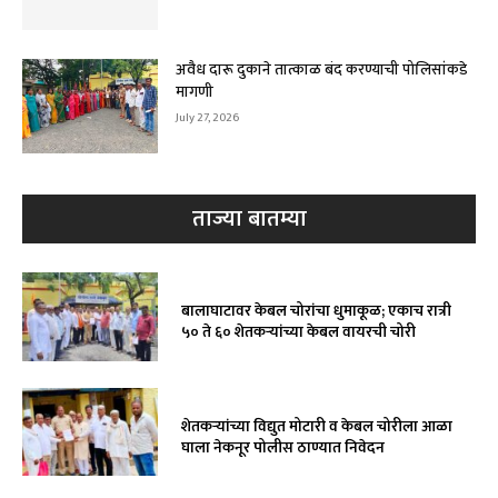
अवैध दारू दुकाने तात्काळ बंद करण्याची पोलिसांकडे
मागणी
July 27, 2026
ताज्या बातम्या
बालाघाटावर केबल चोरांचा धुमाकूळ; एकाच रात्री
५० ते ६० शेतकऱ्यांच्या केबल वायरची चोरी
शेतकऱ्यांच्या विद्युत मोटारी व केबल चोरीला आळा
घाला नेकनूर पोलीस ठाण्यात निवेदन