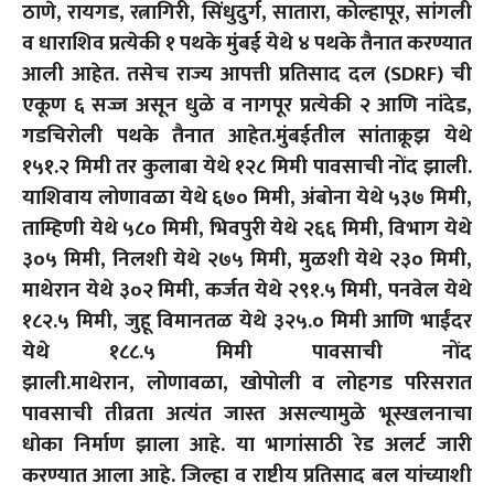
ठाणे, रायगड, रत्नागिरी, सिंधुदुर्ग, सातारा, कोल्हापूर, सांगली
व धाराशिव प्रत्येकी १ पथके मुंबई येथे ४ पथके तैनात करण्यात
आली आहेत. तसेच राज्य आपत्ती प्रतिसाद दल (SDRF) ची
एकूण ६ सज्ज असून धुळे व नागपूर प्रत्येकी २ आणि नांदेड,
गडचिरोली पथके तैनात आहेत.
मुंबईतील सांताक्रूझ येथे
१५१.२ मिमी तर कुलाबा येथे १२८ मिमी पावसाची नोंद झाली.
याशिवाय लोणावळा येथे ६७० मिमी, अंबोना येथे ५३७ मिमी,
ताम्ह‍िणी येथे ५८० मिमी, भिवपुरी येथे २६६ मिमी, विभाग येथे
३०५ मिमी, निलशी येथे २७५ मिमी, मुळशी येथे २३० मिमी,
माथेरान येथे ३०२ मिमी, कर्जत येथे २९१.५ मिमी, पनवेल येथे
१८२.५ मिमी, जुहू विमानतळ येथे ३२५.० मिमी आणि भाईंदर
येथे १८८.५ मिमी पावसाची नोंद
झाली.
माथेरान, लोणावळा, खोपोली व लोहगड परिसरात
पावसाची तीव्रता अत्यंत जास्त असल्यामुळे भूस्खलनाचा
धोका निर्माण झाला आहे. या भागांसाठी रेड अलर्ट जारी
करण्यात आला आहे. जिल्हा व राष्टीय प्रतिसाद बल यांच्याशी