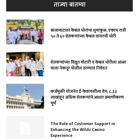
ताज्या बातम्या
बालाघाटावर केबल चोरांचा धुमाकूळ; एकाच रात्री
५० ते ६० शेतकऱ्यांच्या केबल वायरची चोरी
शेतकऱ्यांच्या विद्युत मोटारी व केबल चोरीला आळा
घाला नेकनूर पोलीस ठाण्यात निवेदन
कर्जमुक्ती योजनेत ई-केवायसीला वेग; ८.३३
लाखांहून अधिक शेतकऱ्यांचे आधार प्रमाणीकरण
पूर्ण
The Role of Customer Support in
Enhancing the Wildz Casino
Experience