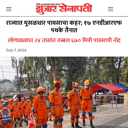
राज्यात मुसळधार पावसाचा कहर; १७ एनडीआरएफ
पथके तैनात
लोणावळ्यात २४ तासांत तब्बल ६७० मिमी पावसाची नोंद
July 7, 2026