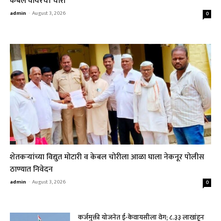
केबल वायरची चोरी
admin
-
August 3, 2026
0
शेतकऱ्यांच्या विद्युत मोटारी व केबल चोरीला आळा घाला नेकनूर पोलीस
ठाण्यात निवेदन
admin
-
August 3, 2026
0
कर्जमुक्ती योजनेत ई-केवायसीला वेग; ८.३३ लाखांहून