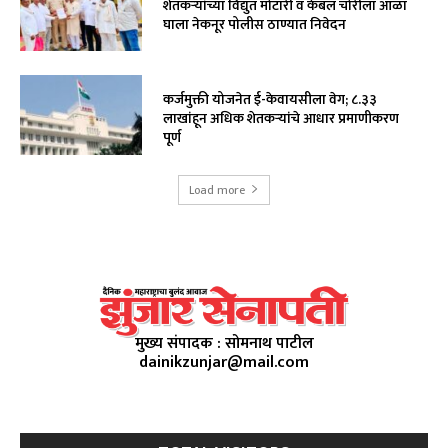
शेतकऱ्यांच्या विद्युत मोटारी व केबल चोरीला आळा
घाला नेकनूर पोलीस ठाण्यात निवेदन
कर्जमुक्ती योजनेत ई-केवायसीला वेग; ८.३३
लाखांहून अधिक शेतकऱ्यांचे आधार प्रमाणीकरण
पूर्ण
Load more
मुख्य संपादक : सोमनाथ पाटील
dainikzunjar@mail.com