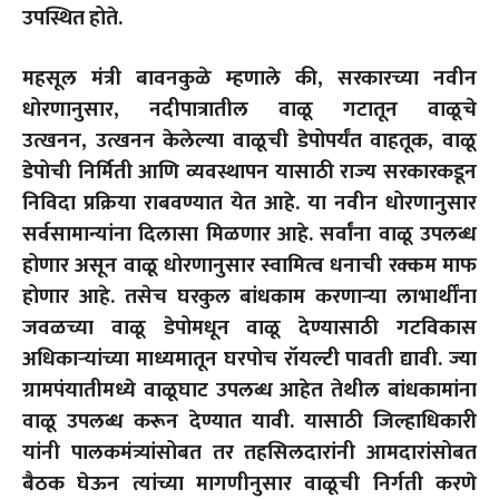
उपस्थित होते.
महसूल मंत्री बावनकुळे म्हणाले की
,
सरकारच्या नवीन
धोरणानुसार
,
नदीपात्रातील वाळू गटातून वाळूचे
उत्खनन
,
उत्खनन केलेल्या वाळूची डेपोपर्यंत वाहतूक
,
वाळू
डेपोची निर्मिती आणि व्यवस्थापन यासाठी राज्य सरकारकडून
निविदा प्रक्रिया राबवण्यात येत आहे. या नवीन धोरणानुसार
सर्वसामान्यांना दिलासा मिळणार आहे. सर्वांना वाळू उपलब्ध
होणार असून वाळू धोरणानुसार स्वामित्व धनाची रक्कम माफ
होणार आहे. तसेच घरकुल बांधकाम करणाऱ्या लाभार्थींना
जवळच्या वाळू डेपोमधून वाळू देण्यासाठी गटविकास
अधिकाऱ्यांच्या माध्यमातून घरपोच रॉयल्टी पावती द्यावी. ज्या
ग्रामपंयातीमध्ये वाळूघाट उपलब्ध आहेत तेथील बांधकामांना
वाळू उपलब्ध करून देण्यात यावी. यासाठी जिल्हाधिकारी
यांनी पालकमंत्र्यांसोबत तर तहसिलदारांनी आमदारांसोबत
बैठक घेऊन त्यांच्या मागणीनुसार वाळूची निर्गती करणे