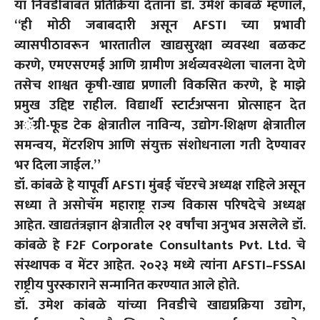
या निवडीबाबत प्रतिक्रिया देताना डॉ. उमेश कांबळे म्हणाले,
“ही मोठी जबाबदारी असून AFSTI च्या प्रभावी
व्यासपीठावरून भारतातील खाद्यसुरक्षा व्यवस्था बळकट
करणे, एमएसएमई आणि ग्रामीण अर्थव्यवस्थेला चालना देणे
तसेच शाश्वत कृषी-खाद्य प्रणाली विकसित करणे, हे माझे
प्रमुख उद्दिष्ट राहील. विद्यार्थी स्टार्टअप्सना प्रोत्साहन देत
अॅग्री-फूड टेक क्षेत्रातील नाविन्य, उद्योग-शिक्षण क्षेत्रातील
समन्वय, मेंटरशिप आणि संयुक्त संशोधनाला गती देण्यावर
भर दिला जाईल.”
डॉ. कांबळे हे यापूर्वी AFSTI मुंबई चॅप्टरचे अध्यक्ष राहिले असून
सध्या ते असोचॅम महाराष्ट्र राज्य विकास परिषदेचे अध्यक्ष
आहेत. खाद्यतंत्रज्ञान क्षेत्रातील २१ वर्षांचा अनुभव असलेले डॉ.
कांबळे हे F2F Corporate Consultants Pvt. Ltd. चे
संस्थापक व मेंटर आहेत. २०२३ मध्ये त्यांना AFSTI–FSSAI
राष्ट्रीय पुरस्काराने सन्मानित करण्यात आले होते.
डॉ. उमेश कांबळे यांच्या निवडीचे खाद्यप्रक्रिया उद्योग,